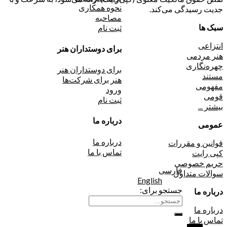
نحوه همکاری
جدیت رسیدگی می‌کند.
مصاحبه
سبک ها
ثبت نام
انتزاعی
برای دوستداران هنر
هنر مردمی
چهره‌نگاری
برای دوستداران هنر
مستند
هنر برای شرکت‌ها
مفهومی
ورود
قومی
ثبت نام
بیشتر ...
درباره ما
عمومی
درباره ما
قوانین و مقررات
تماس با ما
کپی رایت
حریم خصوصی
فارسی
سوالات متداول
English
جستجو برای:
درباره ما
درباره ما
تماس با ما