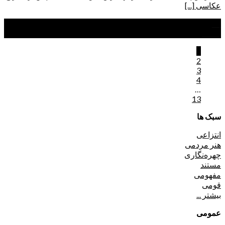
عکاسی [...]
21
اسفند
1
2
3
4
…
13
سبک ها
انتزاعی
هنر مردمی
چهره‌نگاری
مستند
مفهومی
قومی
بیشتر ...
عمومی