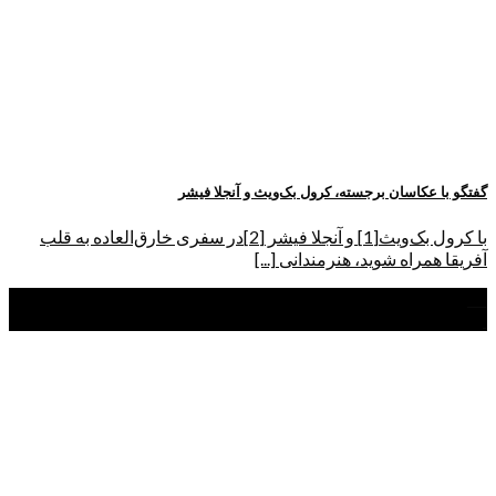
گفتگو با عکاسان برجسته، کرول بک‌ویث و آنجلا فیشر
با کرول بک‌ویث[1] و آنجلا فیشر [2]در سفری خارق‌العاده به قلب
آفریقا همراه شوید، هنرمندانی [...]
31
تیر