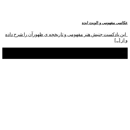
عکاسی مفهومی و الویت ایده
این پادکست جنبش هنر مفهومی و تاریخچه ی ظهورآن را شرح داده
و از [...]
16
اردیبهشت