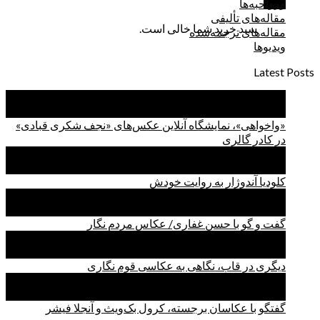
ورود
مصاحبه‌ها
مقاله‌های تألیفی
سبد خرید شما خالی است.
مقاله‌های ترجمه‌شده
ویدیوها
Latest Posts
17
مهر
«واخواهی»، نمایشگاه آنلاین عکس‌های «نجف شکری قبادی»
در کادر گالری
22
شهریور
کلودیا آندوژار به روایت خودش
02
شهریور
گفت و گو با حسن غفاری/ عکاس مردم نگار
14
مرداد
دیگری در قاب، نگاهی به عکاسی قوم نگاری
31
تیر
گفتگو با عکاسان برجسته، کرول بک‌ویث و آنجلا فیشر