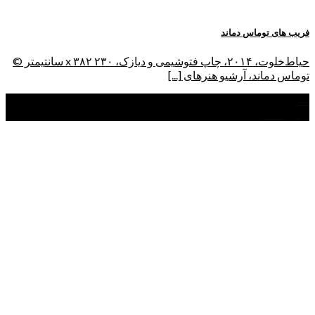
فریب های توماس دماند
حیاط‌خلوت، ۲۰۱۴، چاپ فتوشیمی و دیازک، ۲۳۰ x ۳۸۲ سانتیمتر ©
توماس دماند، آرشیو هنرهای [...]
02
اردیبهشت