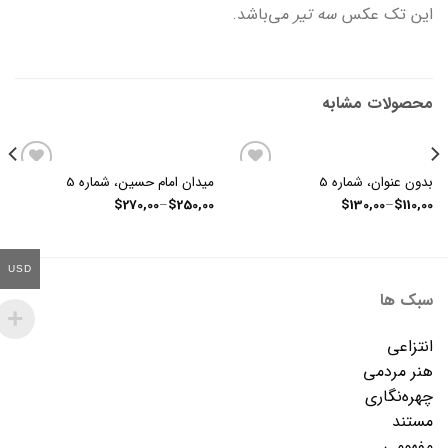
این تک عکس
سه تیر
می‌باشد.
محصولات مشابه
بدون عنوان، شماره 5
میدان امام حسین، شماره 5
Add
Add
to
to
$
270,00
–
$
250,00
$
130,00
–
$
110,00
wishlist
wishlist
USD
سبک ها
انتزاعی
هنر مردمی
چهره‌نگاری
مستند
مفهومی