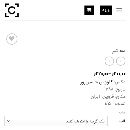
Ski
t
ورود
conten
Add
سه تیر
to
wishlist
220,00
–
200,00
$
$
عکس:
کاووس حسین‌پور
تاریخ: 1398
مکان: قزوین
، ایران
نسخه: 1/5
صاف
قاب